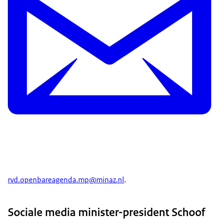
rvd.openbareagenda.mp@minaz.nl
.
Sociale media minister-president Schoof