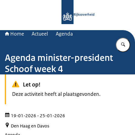
Naar de homepage van Rijksoverheid
Rijksoverheid
Home
Actueel
Agenda
Vu
Agenda minister-president
Schoof week 4
Let op!
Deze activiteit heeft al plaatsgevonden.
19-01-2026
- 25-01-2026
Den Haag en Davos
Agenda