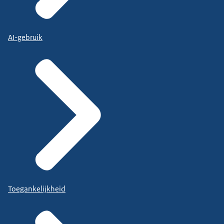
AI-gebruik
Toegankelijkheid