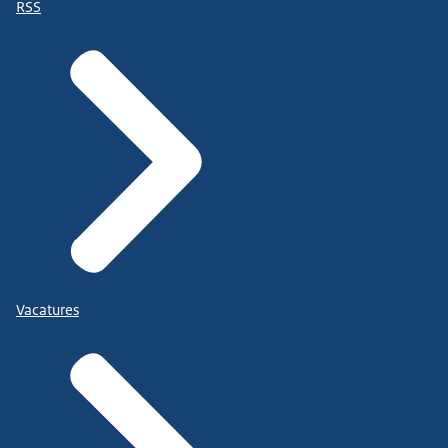
RSS
Vacatures