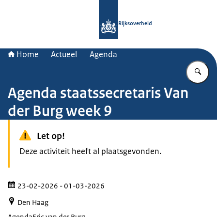
Naar de homepage van Rijksoverheid
Rijksoverheid
Home
Actueel
Agenda
Vu
Agenda staatssecretaris Van
der Burg week 9
Let op!
Deze activiteit heeft al plaatsgevonden.
23-02-2026
- 01-03-2026
Den Haag
Agenda
Eric van der Burg