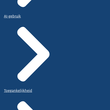
AI-gebruik
Toegankelijkheid