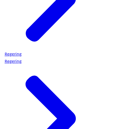
agenda. Door de crisis en oorlog in het Midden-
Oosten lijkt de oorlog in Oekraïne wat op de
achtergrond gedrongen. Maar helaas wordt er aan
het front nog steeds hevig gevochten, naast de
Russische aanvallen op burgers en ook op energie-
infrastructuur in Oekraïne. Oekraïne verdient ook
onze onverminderde steun. En we moeten de druk
Regering
op Rusland maximaal blijven opvoeren om deze
Regering
oorlog te beëindigen. Dat is de boodschap die we
volgende week met deze 10 landen in Helsinki
zullen uitdragen.