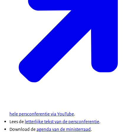
energieprijzen of direct omdat men te maken
heeft met bijvoorbeeld droneaanvallen zoals op
Cyprus. En voor Europa is het van het grootste
belang dat er snel de-escalerende stappen worden
gezet. En ook weer diplomatieke wegen worden
bewandeld. Het is daarnaast van groot belang dat
de veilige en vrije doorvaart door de Straat van
Hormuz weer mogelijk wordt. In bilateraal en
Europees verband zullen we continu blijven kijken
wat we kunnen doen om dat ook weer dichterbij
te brengen.
En natuurlijk hebben we ook gesproken over de
wereldwijde gevolgen van dit conflict. Met name
de sterk stijgende energieprijzen. En ik kan me
hele persconferentie via YouTube
.
heel goed voorstellen dat dit veel zorgen geeft bij
Lees de
letterlijke tekst van de persconferentie
.
mensen en bedrijven. Het kabinet bereidt zich
Download de
agenda van de ministerraad
.