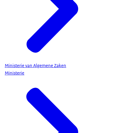
opvangkosten. En laten we ook niet vergeten dat
het in tijden van een krappe arbeidsmarkt gunstig
is als mensen zo snel mogelijk aan het werk
kunnen.
Daarnaast hebben we vandaag besloten dat
studenten die tussen 2015 en 2023 studeerden
zonder dat ze een basisbeurs ontvingen, nogmaals
een financiële tegemoetkoming krijgen. Voor deze
groep is het wrang dat de basisbeurs zo kort na
Ministerie van Algemene Zaken
Ministerie
afschaffing weer terugkwam. Het is goed dat we
daar nu wat extra’s voor kunnen doen.
Dan over volgende week. Ik ben dan in Helsinki bij
de bijeenkomst van de
Joint Expeditionary Force
,
het militaire samenwerkingsverband van een
tiental landen dat snel en flexibel kan optreden bij
veiligheidsdreigingen. In Helsinki staat natuurlijk
de Russische oorlog in Oekraïne centraal op de