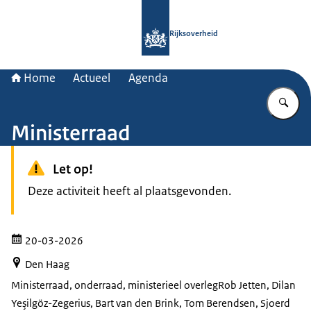
Naar de homepage van Rijksoverheid
Rijksoverheid
Home
Actueel
Agenda
Vu
Ministerraad
Let op!
Deze activiteit heeft al plaatsgevonden.
20-03-2026
Den Haag
Ministerraad, onderraad, ministerieel overleg
Rob Jetten, Dilan
Yeşilgöz-Zegerius, Bart van den Brink, Tom Berendsen, Sjoerd