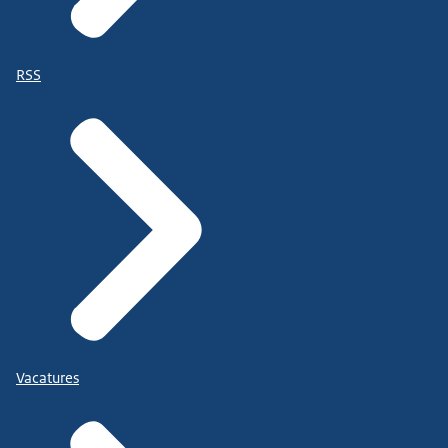
RSS
Vacatures