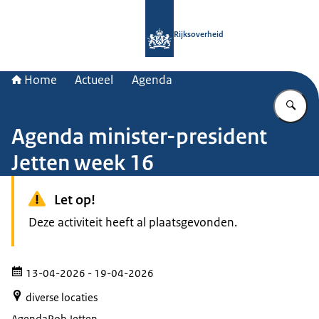
Naar de homepage van Rijksoverheid
Rijksoverheid
Home
Actueel
Agenda
Vu
Agenda minister-president
Jetten week 16
Let op!
Deze activiteit heeft al plaatsgevonden.
13-04-2026
- 19-04-2026
diverse locaties
Agenda
Rob Jetten