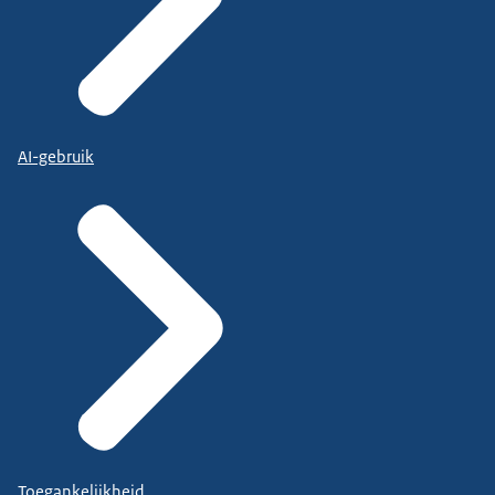
AI-gebruik
Toegankelijkheid