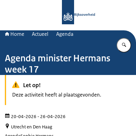
Naar de homepage van Rijksoverheid
Rijksoverheid
Home
Actueel
Agenda
Vu
Agenda minister Hermans
week 17
Let op!
Deze activiteit heeft al plaatsgevonden.
20-04-2026
- 26-04-2026
Utrecht en Den Haag
Agenda
Sophie Hermans