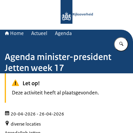
Naar de homepage van Rijksoverheid
Rijksoverheid
Home
Actueel
Agenda
Vu
Agenda minister-president
Jetten week 17
Let op!
Deze activiteit heeft al plaatsgevonden.
20-04-2026
- 26-04-2026
diverse locaties
Agenda
Rob Jetten