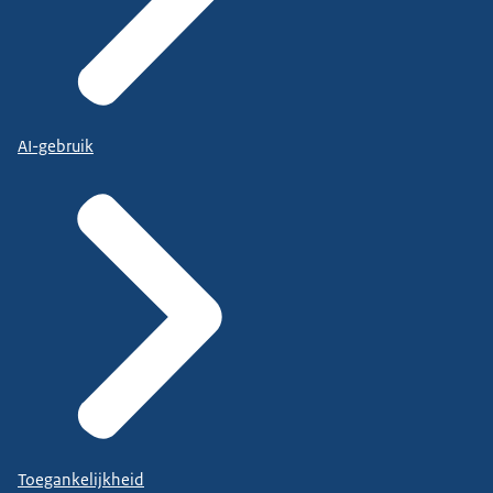
AI-gebruik
Toegankelijkheid