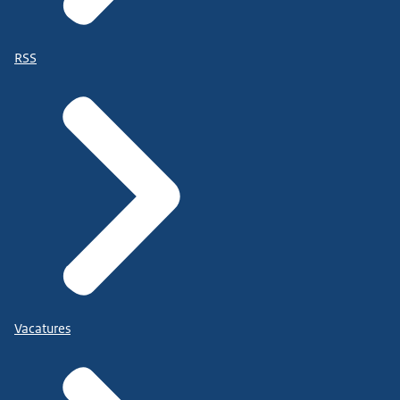
RSS
Vacatures