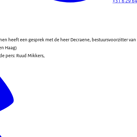
+31 6 29 64
inen heeft een gesprek met de heer Decraene, bestuursvoorzitter va
Den Haag)
de pers: Ruud Mikkers,