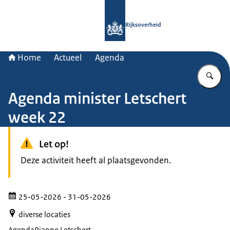
Naar de homepage van Rijksoverheid
Rijksoverheid
Home
Actueel
Agenda
Vu
Agenda minister Letschert
week 22
Let op!
Deze activiteit heeft al plaatsgevonden.
25-05-2026
- 31-05-2026
diverse locaties
Agenda
Rianne Letschert