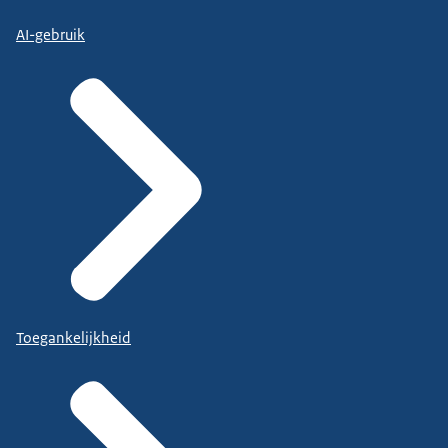
AI-gebruik
Toegankelijkheid