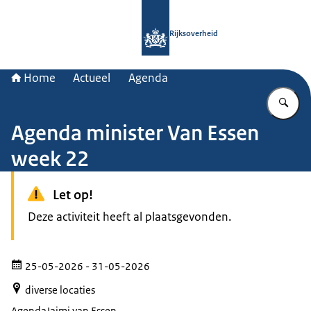
Naar de homepage van Rijksoverheid
Rijksoverheid
Home
Actueel
Agenda
Vu
Agenda minister Van Essen
week 22
Let op!
Deze activiteit heeft al plaatsgevonden.
25-05-2026
- 31-05-2026
diverse locaties
Agenda
Jaimi van Essen