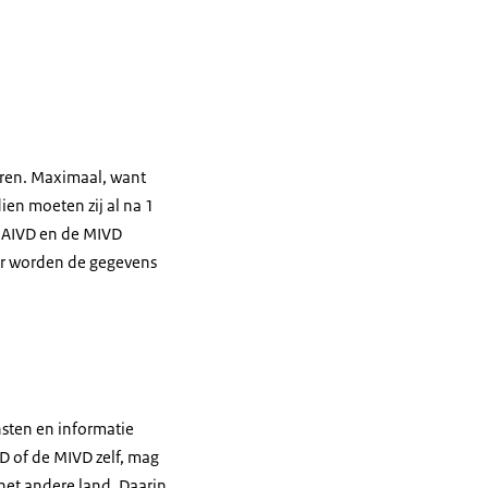
aren. Maximaal, want
ien moeten zij al na 1
e AIVD en de MIVD
ar worden de gegevens
sten en informatie
VD of de MIVD zelf, mag
het andere land. Daarin