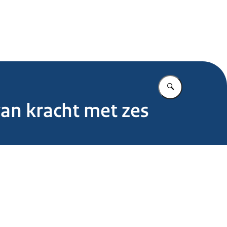
.nl
Vul in wat u z
van kracht met zes