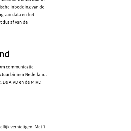
tische inbedding van de
ng van data en het
t dus af van de
and
s om communicatie
uctuur binnen Nederland.
g. De AIVD en de MIVD
llijk vernietigen. Met 1