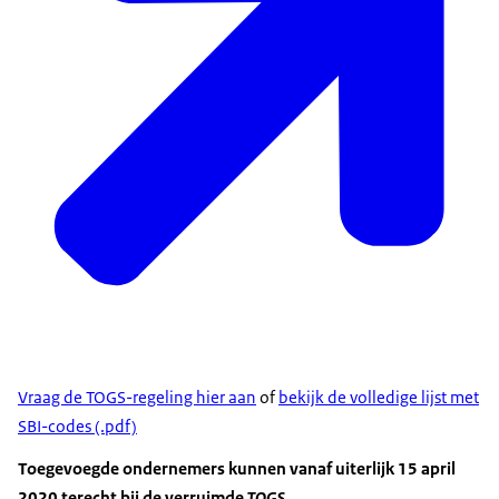
Vraag de TOGS-regeling hier aan
of
bekijk de volledige lijst met
SBI-codes (.pdf)
Toegevoegde ondernemers kunnen vanaf uiterlijk 15 april
2020 terecht bij de verruimde
TOGS
.