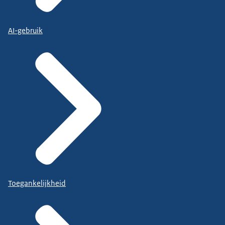
AI-gebruik
Toegankelijkheid