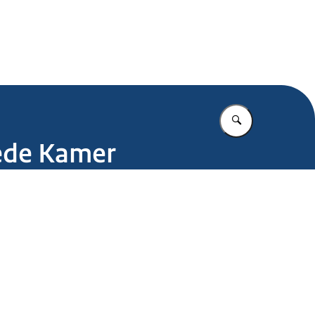
.nl
Vul in wat u z
eede Kamer