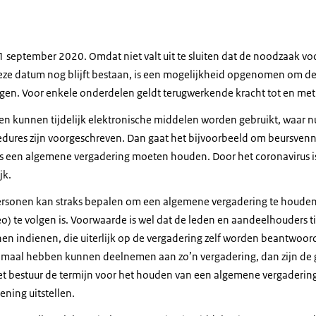
 september 2020. Omdat niet valt uit te sluiten dat de noodzaak voor
ze datum nog blijft bestaan, is een mogelijkheid opgenomen om de
gen. Voor enkele onderdelen geldt terugwerkende kracht tot en me
nen kunnen tijdelijk elektronische middelen worden gebruikt, waar n
edures zijn voorgeschreven. Dan gaat het bijvoorbeeld om beursve
jks een algemene vergadering moeten houden. Door het coronavirus is
jk.
ersonen kan straks bepalen om een algemene vergadering te houden d
eo) te volgen is. Voorwaarde is wel dat de leden en aandeelhouders t
en indienen, die uiterlijk op de vergadering zelf worden beantwoord
imaal hebben kunnen deelnemen aan zo’n vergadering, dan zijn de
et bestuur de termijn voor het houden van een algemene vergadering
ning uitstellen.