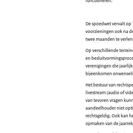
functioneren.
De spoedwet vervalt op 1
voorzieningen ook na de
twee maanden te verlen
Op verschillende terrei
en besluitvormingsproc
verenigingen die jaarli
bijeenkomen onwenseli
Het bestuur van rechtsp
livestream (audio of vid
van tevoren vragen kunn
aandeelhouder niet opt
rechtsgeldig. Ook kan h
opmaken van de jaarreke