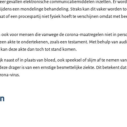
eer gevallen elektronische communicatiemiddelen inzetten. Er word
ijdens een mondelinge behandeling. Straks kan dit vaker worden t
at of een procespartij niet fysiek hoeft te verschijnen omdat met b
 ook voor mensen die vanwege de corona-maatregelen niet in persoo
en akte te ondertekenen, zoals een testament. Met behulp van audi
an deze akte dan toch tot stand komen.
k naast of in plaats van bloed, ook speeksel of slijm af te nemen van
eze drager is van een ernstige besmettelijke ziekte. Dit betekent d
rona-virus.
n