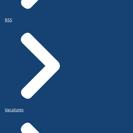
RSS
Vacatures