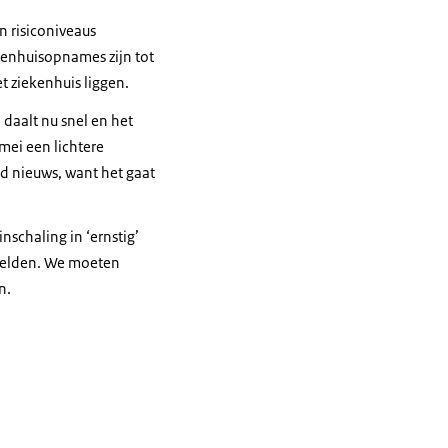
n risiconiveaus
kenhuisopnames zijn tot
et ziekenhuis liggen.
 daalt nu snel en het
mei een lichtere
oed nieuws, want het gaat
nschaling in ‘ernstig’
 gelden. We moeten
n.