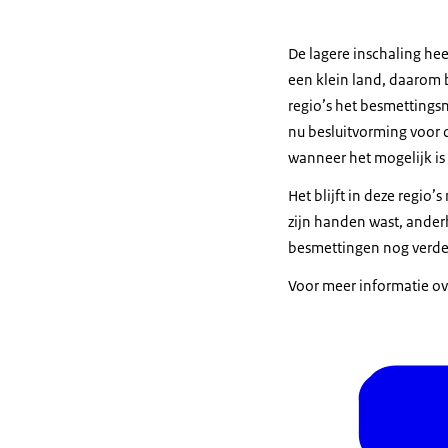
De lagere inschaling he
een klein land, daarom 
regio’s het besmettings
nu besluitvorming voor d
wanneer het mogelijk is
Het blijft in deze regio
zijn handen wast, anderh
besmettingen nog verde
Voor meer informatie ove