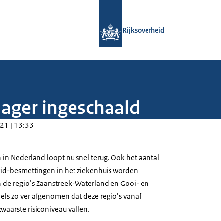
Naar de homepage van Rijksoverheid
Rijksoverheid
lager ingeschaald
21 | 13:33
 in Nederland loopt nu snel terug. Ook het aantal
id-besmettingen in het ziekenhuis worden
 de regio’s Zaanstreek-Waterland en Gooi- en
dels zo ver afgenomen dat deze regio’s vanaf
zwaarste risiconiveau vallen.