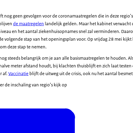
eft nog geen gevolgen voor de coronamaatregelen die in deze regio’s
blijven
de maatregelen
landelijk gelden. Maar het kabinet verwacht 
niveau en het aantal ziekenhuisopnames snel zal verminderen. Daaro
e volgende stap van het openingsplan voor. Op vrijdag 28 mei kijkt 
 om deze stap te nemen.
’s nog steeds belangrijk om je aan alle basismaatregelen te houden. A
alve meter afstand houdt, bij klachten thuisblijft en zich laat teste
r af.
Vaccinatie
blijft de uitweg uit de crisis, ook nu het aantal besm
r de inschaling van regio’s kijk op