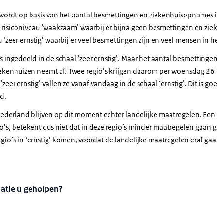
 wordt op basis van het aantal besmettingen en ziekenhuisopnames i
e risiconiveau ‘waakzaam’ waarbij er bijna geen besmettingen en zie
u ‘zeer ernstig’ waarbij er veel besmettingen zijn en veel mensen in h
o’s ingedeeld in de schaal ‘zeer ernstig’. Maar het aantal besmettingen
ekenhuizen neemt af. Twee regio’s krijgen daarom per woensdag 26 
 ‘zeer ernstig’ vallen ze vanaf vandaag in de schaal ‘ernstig’. Dit is g
d.
ederland blijven op dit moment echter landelijke maatregelen. Een i
io’s, betekent dus niet dat in deze regio’s minder maatregelen gaan
gio’s in ‘ernstig’ komen, voordat de landelijke maatregelen eraf gaa
matie u geholpen?