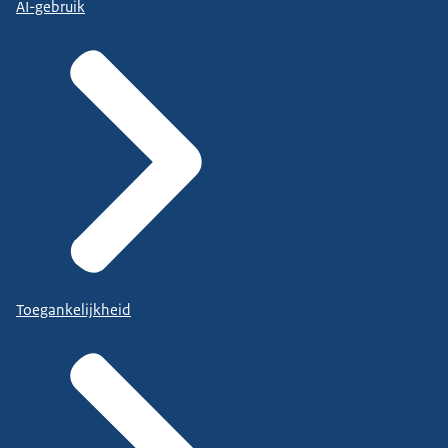
AI-gebruik
Toegankelijkheid