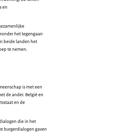
s en
 gezamenlijke
aronder het tegengaan
n beide landen het
loep te nemen.
emeenschap is met een
et de ander. België en
tsstaat en de
ialogen die in het
ze burgerdialogen gaven