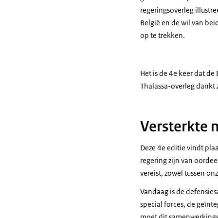
regeringsoverleg illustr
België en de wil van be
op te trekken.
Het is de 4e keer dat d
Thalassa-overleg dankt 
Versterkte 
Deze 4e editie vindt pla
regering zijn van oorde
vereist, zowel tussen 
Vandaag is de defensies
special forces,
de geïnte
moet dit samenwerkings