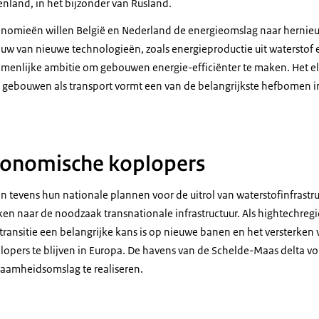
enland, in het bijzonder van Rusland.
onomieën willen België en Nederland de energieomslag naar hernie
ouw van nieuwe technologieën, zoals energieproductie uit waterstof
zamenlijke ambitie om gebouwen energie-efficiënter te maken. Het el
 gebouwen als transport vormt een van de belangrijkste hefbomen i
conomische koplopers
n tevens hun nationale plannen voor de uitrol van waterstofinfrastr
jken naar de noodzaak transnationale infrastructuur. Als hightechreg
transitie een belangrijke kans is op nieuwe banen en het versterken v
pers te blijven in Europa. De havens van de Schelde-Maas delta v
aamheidsomslag te realiseren.