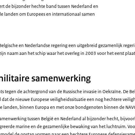
eert de bijzonder hechte band tussen Nederland en
ide landen om Europees en internationaal samen
e Belgische en Nederlandse regering een uitgebreid gezamenlijk rege
zijn naam aan het schip waar het overleg in 2003 voor het eerst pla
militaire samenwerking
ats tegen de achtergrond van de Russische invasie in Oekraïne. De B
el dat de nieuwe Europese veiligheidssituatie een nog hechtere veil
onze landen, binnen Europa en met onze bondgenoten binnen de NAV
amenwerking tussen België en Nederland al bijzonder hecht, bijvoor
greerde marine en de gezamenlijke bewaking van het luchtruim. Voo
model de opstap vormen naar een hechtere Europese defensiesame