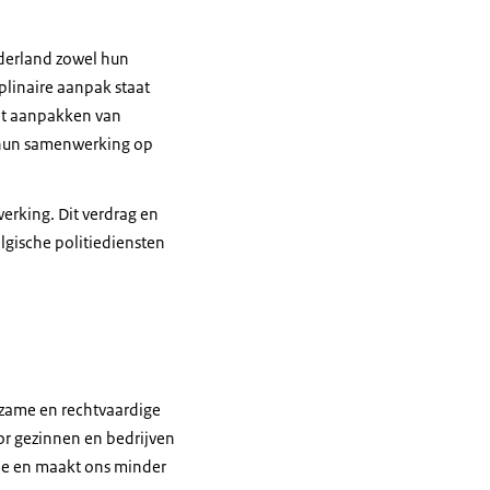
ederland zowel hun
plinaire aanpak staat
het aanpakken van
hun samenwerking op
erking. Dit verdrag en
lgische politiediensten
rzame en rechtvaardige
or gezinnen en bedrijven
mie en maakt ons minder