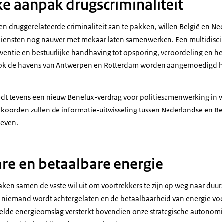
e aanpak drugscriminaliteit
en druggerelateerde criminaliteit aan te pakken, willen België en N
iediensten nog nauwer met mekaar laten samenwerken. Een multidisci
reventie en bestuurlijke handhaving tot opsporing, veroordeling en 
Ook de havens van Antwerpen en Rotterdam worden aangemoedigd 
edt tevens een nieuw Benelux-verdrag voor politiesamenwerking in w
kkoorden zullen de informatie-uitwisseling tussen Nederlandse en Be
geven.
re en betaalbare energie
aken samen de vaste wil uit om voortrekkers te zijn op weg naar duu
ij niemand wordt achtergelaten en de betaalbaarheid van energie vo
snelde energieomslag versterkt bovendien onze strategische autono