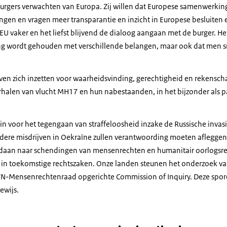
urgers verwachten van Europa. Zij willen dat Europese samenwerking 
gen en vragen meer transparantie en inzicht in Europese besluiten en
vaker en het liefst blijvend de dialoog aangaan met de burger. Het 
ing wordt gehouden met verschillende belangen, maar ook dat men sn
jven zich inzetten voor waarheidsvinding, gerechtigheid en rekensc
erhalen van vlucht MH17 en hun nabestaanden, in het bijzonder als 
in voor het tegengaan van straffeloosheid inzake de Russische invasi
dere misdrijven in Oekraïne zullen verantwoording moeten afleggen.
daan naar schendingen van mensenrechten en humanitair oorlogsrec
 in toekomstige rechtszaken. Onze landen steunen het onderzoek va
 VN-Mensenrechtenraad opgerichte
Commission of Inquiry.
Deze spore
ewijs.