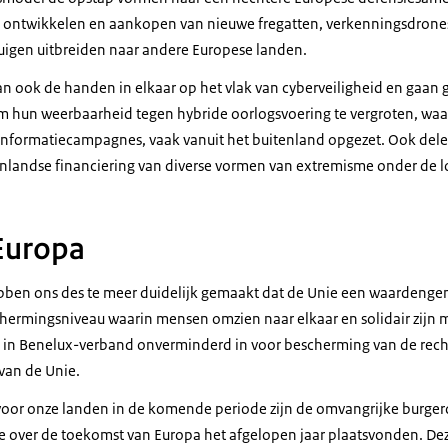
 ontwikkelen en aankopen van nieuwe fregatten, verkenningsdrone
uigen uitbreiden naar andere Europese landen.
an ook de handen in elkaar op het vlak van cyberveiligheid en gaan
m hun weerbaarheid tegen hybride oorlogsvoering te vergroten, wa
informatiecampagnes, vaak vanuit het buitenland opgezet. Ook dele
landse financiering van diverse vormen van extremisme onder de 
 Europa
bben ons des te meer duidelijk gemaakt dat de Unie een waardeng
hermingsniveau waarin mensen omzien naar elkaar en solidair zijn m
 in Benelux-verband onverminderd in voor bescherming van de rech
van de Unie.
oor onze landen in de komende periode zijn de omvangrijke burgerd
e over de toekomst van Europa het afgelopen jaar plaatsvonden. De