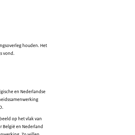
ringsoverleg houden. Het
ats vond.
elgische en Nederlandse
igheidssamenwerking
O.
beeld op het vlak van
r België en Nederland
nwerking. Zo willen