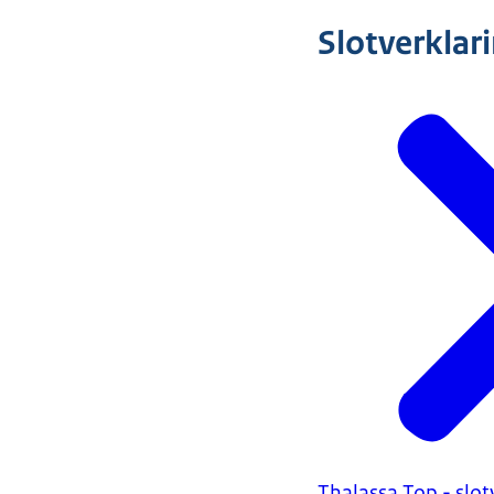
Slotverklar
Thalassa Top - slo