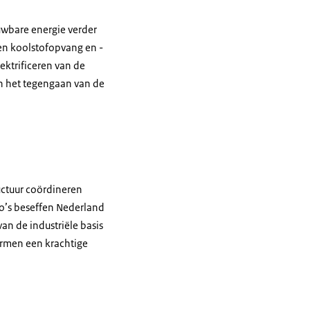
uwbare energie verder
 en koolstofopvang en -
ektrificeren van de
n het tegengaan van de
uctuur coördineren
io’s beseffen Nederland
an de industriële basis
ormen een krachtige