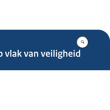
.nl
Vul in wat u z
vlak van veiligheid