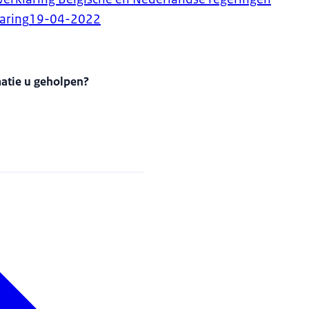
aring
19-04-2022
matie u geholpen?