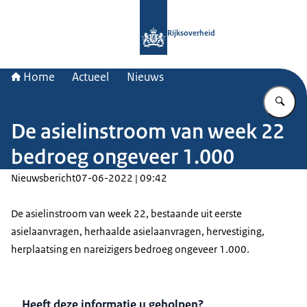
Naar de homepage van Rijksoverheid
Rijksoverheid
Home
Actueel
Nieuws
Vu
De asielinstroom van week 22
bedroeg ongeveer 1.000
Nieuwsbericht
07-06-2022 | 09:42
De asielinstroom van week 22, bestaande uit eerste
asielaanvragen, herhaalde asielaanvragen, hervestiging,
herplaatsing en nareizigers bedroeg ongeveer 1.000.
Heeft deze informatie u geholpen?