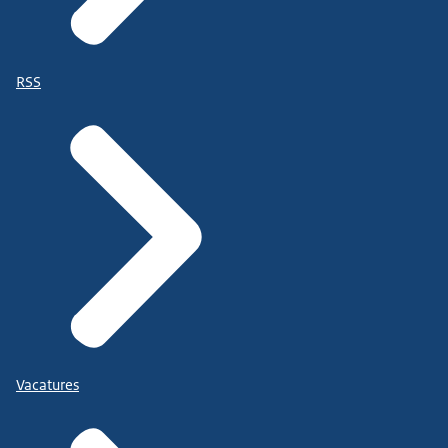
RSS
Vacatures