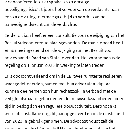
videoconferentie als er sprake is van ernstige
beveiligingsrisico’s tijdens het vervoer van de verdachte naar
en van de zitting. Hiermee gaat hij dan voorbij aan het
aanwezigheidsrecht van de verdachte.
Eerder dit jaar heeft er een consultatie voor de wijziging van het
Besluit videconferentie plaatsgevonden. De ministerraad heeft
er nu mee ingestemd om de wijziging van het Besluit voor
advies aan de Raad van State te zenden. Het voornemen is de
regeling op 1 januari 2023 in werking te laten treden.
Er is opdracht verleend om in de EBI twee ruimtes te realiseren
waar gedetineerden, samen met hun advocaten, digitaal
kunnen deelnemen aan hun rechtszaak. In verband met de
veiligheidsmaatregelen nemen de bouwwerkzaamheden meer
tijd in beslag dan een reguliere bouwactiviteit. Desondanks
wordt de installatie nog dit jaar opgeleverd en in de eerste helft
van 2023 in gebruik genomen. De advocaat houdt zelf de
keuze om bij de cliënt in de EBI of in de zittingszaal aan het