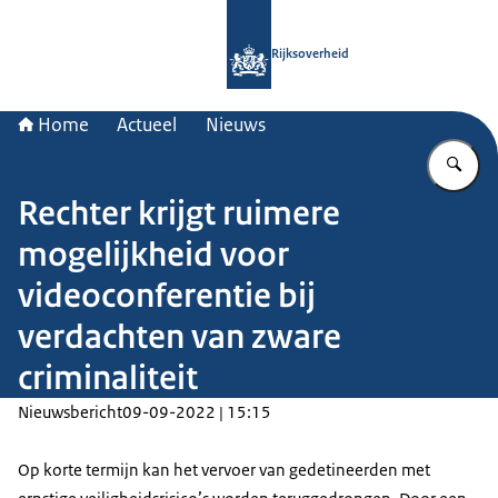
Naar de homepage van Rijksoverheid
Rijksoverheid
Home
Actueel
Nieuws
Vu
Rechter krijgt ruimere
mogelijkheid voor
videoconferentie bij
verdachten van zware
criminaliteit
Nieuwsbericht
09-09-2022 | 15:15
Op korte termijn kan het vervoer van gedetineerden met