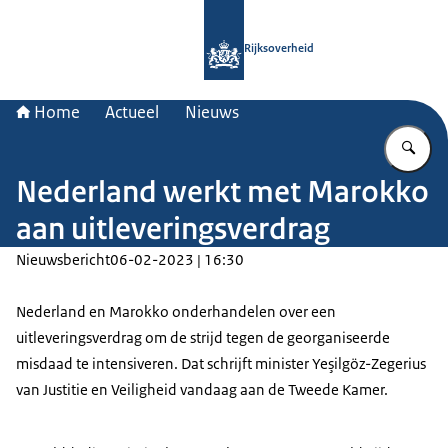
Naar de homepage van Rijksoverheid
Rijksoverheid
Home
Actueel
Nieuws
Vu
Nederland werkt met Marokko
aan uitleveringsverdrag
Nieuwsbericht
06-02-2023 | 16:30
Nederland en Marokko onderhandelen over een
uitleveringsverdrag om de strijd tegen de georganiseerde
misdaad te intensiveren. Dat schrijft minister Yeşilgöz-Zegerius
van Justitie en Veiligheid vandaag aan de Tweede Kamer.