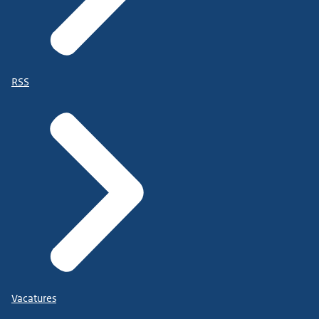
RSS
Vacatures