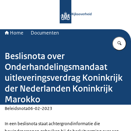
Naar de homepage van Rijksoverheid
Rijksoverheid
Home
Documenten
Vu
Beslisnota over
Onderhandelingsmandaat
uitleveringsverdrag Koninkrijk
der Nederlanden Koninkrijk
Marokko
Beleidsnota
06-02-2023
In een beslisnota staat achtergrondinformatie die