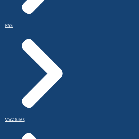
RSS
Vacatures