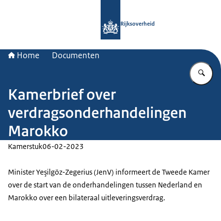
Naar de homepage van Rijksoverheid
Rijksoverheid
Home
Documenten
Vu
Kamerbrief over
verdragsonderhandelingen
Marokko
Kamerstuk
06-02-2023
Minister Yeşilgöz-Zegerius (JenV) informeert de Tweede Kamer
over de start van de onderhandelingen tussen Nederland en
Marokko over een bilateraal uitleveringsverdrag.