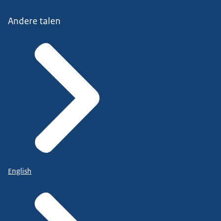
Andere talen
English