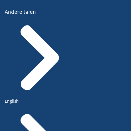
Andere talen
English