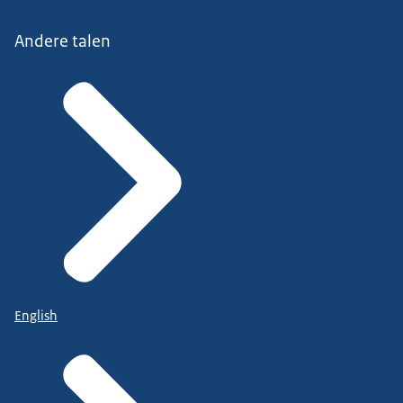
Andere talen
English