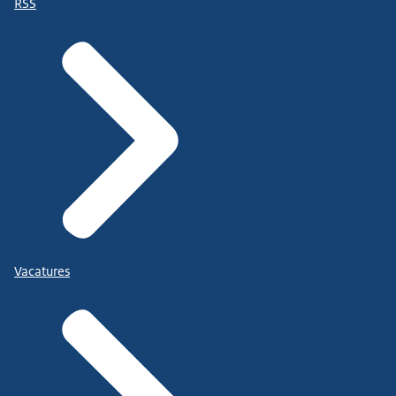
RSS
Vacatures