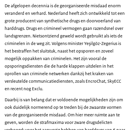
De afgelopen decennia is de georganiseerde misdaad enorm
veranderd en verhard. Nederland heeft zich ontwikkeld tot een
grote producent van synthetische drugs en doorvoerland van
harddrugs. Drugs en crimineel vermogen gaan razendsnel over
landsgrenzen. Nietsontziend geweld wordt gebruikt als iets de
criminelen in de weg zit. Volgens minister Yeşilgöz-Zegerius is
het bestraffen het sluitstuk, naast het opsporen en zoveel
mogelijk oppakken van criminelen. Het zijn vooral de
opsporingsdiensten die de harde klappen uitdelen in het
oprollen van criminele netwerken dankzij het kraken van
versleutelde communicatiediensten, zoals EncroChat, SkyECC
en recent nog Exclu.
Daarbij is van belang dat er voldoende mogelijkheden zijn om
ook duidelijk normerend op te treden bij de zwaarste vormen
van de georganiseerde misdaad. Om hier meer ruimte aan te
geven, worden de strafmaxima voor zware drugsdelicten
verhoogd: voor het aanwezig hebben van harddrugs van 6 naar