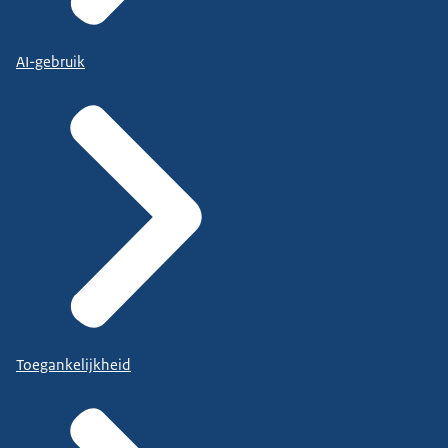
AI-gebruik
Toegankelijkheid