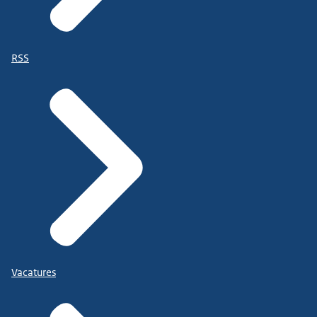
RSS
Vacatures