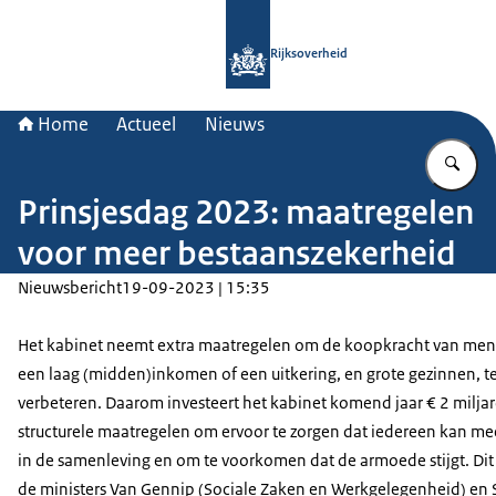
Naar de homepage van Rijksoverheid
Rijksoverheid
Home
Actueel
Nieuws
Vu
Prinsjesdag 2023: maatregelen
voor meer bestaanszekerheid
Nieuwsbericht
19-09-2023 | 15:35
Het kabinet neemt extra maatregelen om de koopkracht van me
een laag (midden)inkomen of een uitkering, en grote gezinnen, t
verbeteren. Daarom investeert het kabinet komend jaar € 2 miljar
structurele maatregelen om ervoor te zorgen dat iedereen kan 
in de samenleving en om te voorkomen dat de armoede stijgt. Dit 
de ministers Van Gennip (Sociale Zaken en Werkgelegenheid) en