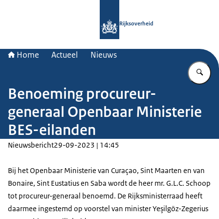
Naar de homepage van Rijksoverheid
Rijksoverheid
Home
Actueel
Nieuws
Vu
Benoeming procureur-
generaal Openbaar Ministerie
BES-eilanden
Nieuwsbericht
29-09-2023 | 14:45
Bij het Openbaar Ministerie van Curaçao, Sint Maarten en van
Bonaire, Sint Eustatius en Saba wordt de heer mr. G.L.C. Schoop
tot procureur-generaal benoemd. De Rijksministerraad heeft
daarmee ingestemd op voorstel van minister Yeşilgöz-Zegerius