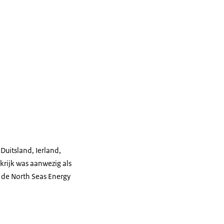
Duitsland, Ierland,
rijk was aanwezig als
n de
North Seas Energy