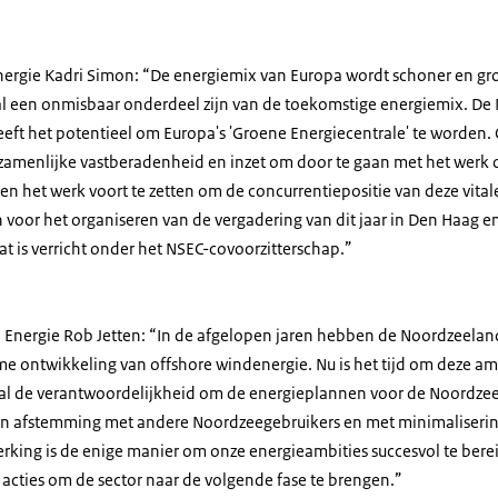
ergie Kadri Simon: “De energiemix van Europa wordt schoner en gro
al een onmisbaar onderdeel zijn van de toekomstige energiemix. De
eft het potentieel om Europa's 'Groene Energiecentrale' te worden. 
amenlijke vastberadenheid en inzet om door te gaan met het werk 
n het werk voort te zetten om de concurrentiepositie van deze vitale 
voor het organiseren van de vergadering van dit jaar in Den Haag e
 is verricht onder het NSEC-covoorzitterschap.”
n Energie Rob Jetten: “In de afgelopen jaren hebben de Noordzeela
e ontwikkeling van offshore windenergie. Nu is het tijd om deze amb
aal de verantwoordelijkheid om de energieplannen voor de Noordze
 in afstemming met andere Noordzeegebruikers en met minimaliserin
king is de enige manier om onze energieambities succesvol te ber
acties om de sector naar de volgende fase te brengen.”