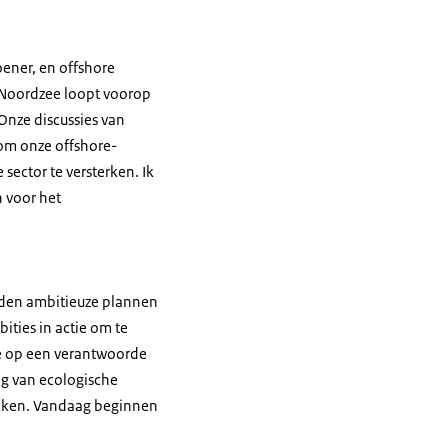
ener, en offshore
 Noordzee loopt voorop
Onze discussies van
om onze offshore-
sector te versterken. Ik
n voor het
nden ambitieuze plannen
ities in actie om te
e op een verantwoorde
g van ecologische
eiken. Vandaag beginnen