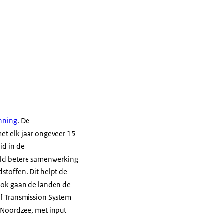
nning
. De
et elk jaar ongeveer 15
id in de
eeld betere samenwerking
stoffen. Dit helpt de
Ook gaan de landen de
f Transmission System
 Noordzee, met input