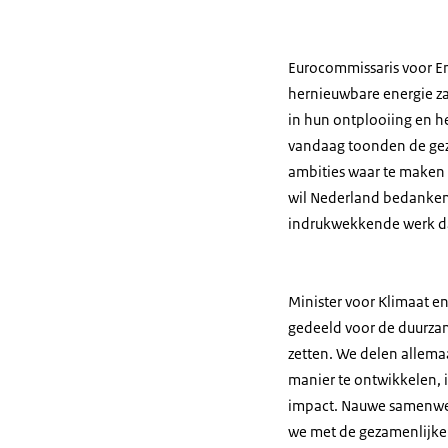
Eurocommissaris voor En
hernieuwbare energie z
in hun ontplooiing en he
vandaag toonden de gez
ambities waar te maken e
wil Nederland bedanken 
indrukwekkende werk dat
Minister voor Klimaat e
gedeeld voor de duurzam
zetten. We delen allem
manier te ontwikkelen,
impact. Nauwe samenwer
we met de gezamenlijke 