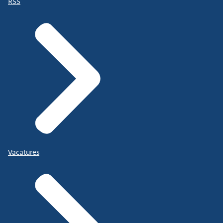
RSS
Vacatures