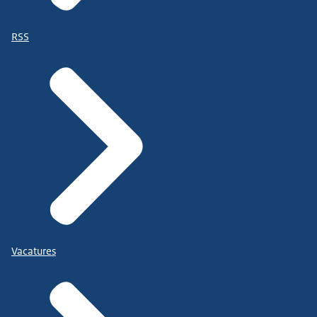
RSS
Vacatures