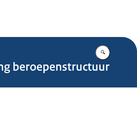
.nl
Vul in wat u z
ing beroepenstructuur