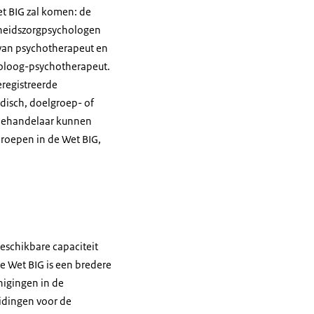
et BIG zal komen: de
dheidszorgpsychologen
van psychotherapeut en
holoog-psychotherapeut.
eregistreerde
isch, doelgroep- of
e behandelaar kunnen
eroepen in de Wet BIG,
beschikbare capaciteit
e Wet BIG is een bredere
nigingen in de
idingen voor de