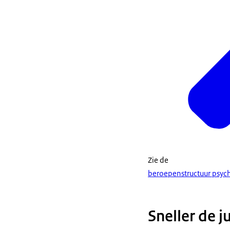
Zie de
beroepenstructuur psyc
Sneller de j