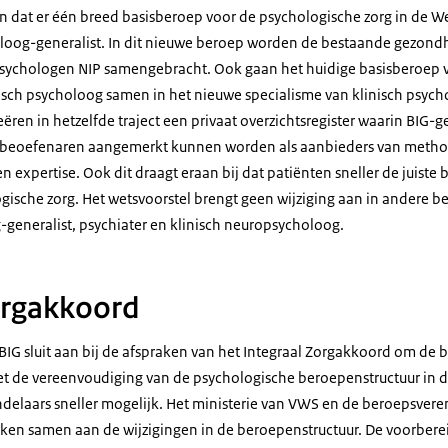
in dat er één breed basisberoep voor de psychologische zorg in de W
oog-generalist. In dit nieuwe beroep worden de bestaande gezon
psychologen NIP samengebracht. Ook gaan het huidige basisberoep 
nisch psycholoog samen in het nieuwe specialisme van klinisch psyc
ren in hetzelfde traject een privaat overzichtsregister waarin BIG-g
beoefenaren aangemerkt kunnen worden als aanbieders van method
 expertise. Ook dit draagt eraan bij dat patiënten sneller de juist
gische zorg. Het wetsvoorstel brengt geen wijziging aan in andere b
generalist, psychiater en klinisch neuropsycholoog.
orgakkoord
BIG sluit aan bij de afspraken van het Integraal Zorgakkoord om de 
Met de vereenvoudiging van de psychologische beroepenstructuur in d
ndelaars sneller mogelijk. Het ministerie van VWS en de beroepsvere
ken samen aan de wijzigingen in de beroepenstructuur. De voorbere