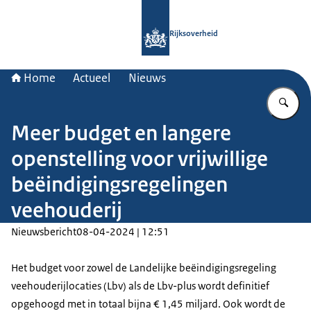
Naar de homepage van Rijksoverheid
Rijksoverheid
Home
Actueel
Nieuws
Vu
Meer budget en langere
openstelling voor vrijwillige
beëindigingsregelingen
veehouderij
Nieuwsbericht
08-04-2024 | 12:51
Het budget voor zowel de Landelijke beëindigingsregeling
veehouderijlocaties (Lbv) als de Lbv-plus wordt definitief
opgehoogd met in totaal bijna € 1,45 miljard. Ook wordt de