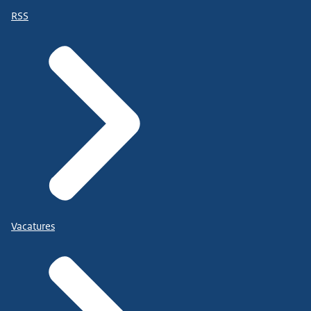
RSS
Vacatures