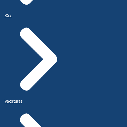
RSS
Vacatures