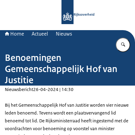
Naar de homepage van Rijksoverheid
Rijksoverheid
Home
Actueel
Nieuws
Vu
Benoemingen
Gemeenschappelijk Hof van
Justitie
Nieuwsbericht
26-04-2024 | 14:30
Bij het Gemeenschappelijk Hof van Justitie worden vier nieuwe
leden benoemd. Tevens wordt een plaatsvervangend lid
benoemd tot lid. De Rijksministerraad heeft ingestemd met de
voordrachten voor benoeming op voorstel van minister