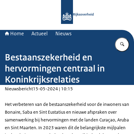
Naar de homepage van Rijksoverheid
Rijksoverheid
Home
Actueel
Nieuws
Vu
Bestaanszekerheid en
hervormingen centraal in
Koninkrijksrelaties
Nieuwsbericht
15-05-2024 | 10:15
Het verbeteren van de bestaanszekerheid voor de inwoners van
Bonaire, Saba en Sint Eustatius en nieuwe afspraken over
samenwerking bij hervormingen met de landen Curaçao, Aruba
en Sint Maarten. In 2023 waren dit de belangrijkste mijlpalen