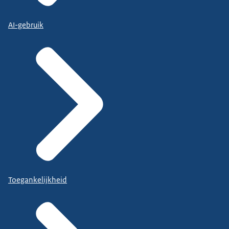
AI-gebruik
Toegankelijkheid