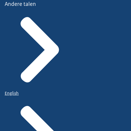
Andere talen
English