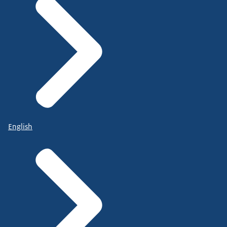
English