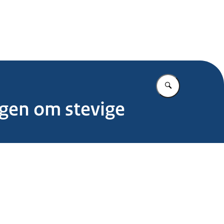
.nl
Vul in wat u z
gen om stevige