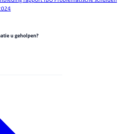
nbieding rapport IBO Problematische schulden
2024
matie u geholpen?