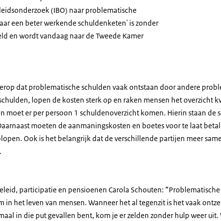
leidsonderzoek (IBO) naar problematische
Naar een beter werkende schuldenketen' is zonder
teld en wordt vandaag naar de Tweede Kamer
erop dat problematische schulden vaak ontstaan door andere probl
chulden, lopen de kosten sterk op en raken mensen het overzicht kw
aan moet er per persoon 1 schuldenoverzicht komen. Hierin staan de 
 Daarnaast moeten de aanmaningskosten en boetes voor te laat beta
lopen. Ook is het belangrijk dat de verschillende partijen meer sa
.
leid, participatie en pensioenen Carola Schouten: “Problematische s
 in het leven van mensen. Wanneer het al tegenzit is het vaak ontze
maal in die put gevallen bent, kom je er zelden zonder hulp weer uit.