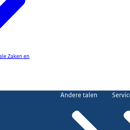
iale Zaken en
Andere talen
Servic