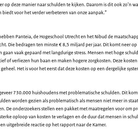
 op deze manier naar schulden te kijken. Daarom is dit ook zo’n w
biedt voor het verder verbeteren van onze aanpak.”
 hebben Panteia, de Hogeschool Utrecht en het Nibud de maatschapp
ht. Die bedragen ten minste € 8,5 miljard per jaar. Dit komt neer o
n gaan vaak gepaard met langdurige stress. Mensen met hoge schul
ctief of verliezen hun baan en maken hogere zorgkosten. Deze kost
geheel. Het is voor het eerst dat deze kosten op een dergelijke syste
eveer 730.000 huishoudens met problematische schulden. Dit komt
den worden gezien als problematisch als mensen niet meer in staat z
n. De onderzoekers stellen een pakket met maatregelen voor om p
sterke oploop van kosten te verlagen en de duur dat mensen in schuld
 een uitgebreide reactie op het rapport naar de Kamer.