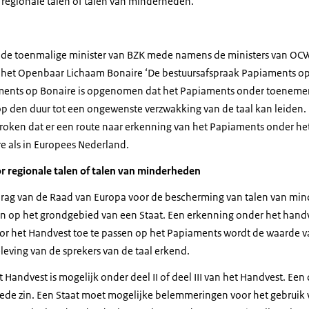
regionale talen of talen van minderheden.
 de toenmalige minister van BZK mede namens de ministers van OC
t het Openbaar Lichaam Bonaire ‘De bestuursafspraak Papiaments op 
ments op Bonaire is opgenomen dat het Papiaments onder toenemen
 op den duur tot een ongewenste verzwakking van de taal kan leiden.
roken dat er een route naar erkenning van het Papiaments onder h
re als in Europees Nederland.
 regionale talen of talen van minderheden
drag van de Raad van Europa voor de bescherming van talen van mi
jn op het grondgebied van een Staat. Een erkenning onder het handve
Door het Handvest toe te passen op het Papiaments wordt de waarde v
eleving van de sprekers van de taal erkend.
Handvest is mogelijk onder deel II of deel III van het Handvest. Een 
rede zin. Een Staat moet mogelijke belemmeringen voor het gebruik v