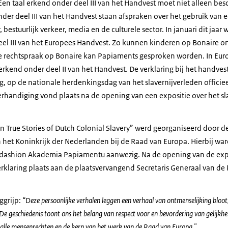
Een taal erkend onder deel III van het Handvest moet niet alleen 
der deel III van het Handvest staan afspraken over het gebruik van e
 bestuurlijk verkeer, media en de culturele sector. In januari dit jaa
el III van het Europees Handvest. Zo kunnen kinderen op Bonaire on
e rechtspraak op Bonaire kan Papiaments gesproken worden. In Euro
erkend onder deel II van het Handvest. De verklaring bij het handvest
, op de nationale herdenkingsdag van het slavernijverleden officie
rhandiging vond plaats na de opening van een expositie over het sla
Ten True Stories of Dutch Colonial Slavery” werd georganiseerd door
het Koninkrijk der Nederlanden bij de Raad van Europa. Hierbij w
dashion Akademia Papiamentu aanwezig. Na de opening van de expo
rklaring plaats aan de plaatsvervangend Secretaris Generaal van de
ggrijp:
“Deze persoonlijke verhalen leggen een verhaal van ontmenselijking bloot, 
De geschiedenis toont ons het belang van respect voor en bevordering van gelijkh
 alle mensenrechten en de kern van het werk van de Raad van Europa."