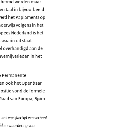
beschermd worden maar
en taal in bijvoorbeeld
r werd het Papiaments op
derwijs volgens in het
pees Nederland is het
 waarin dit staat
el overhandigd aan de
vernijverleden in het
 de Permanente
aren ook het Openbaar
sitie vond de formele
 Raad van Europa, Bjørn
en tegelijkertijd een verhaal
eid en waardering voor