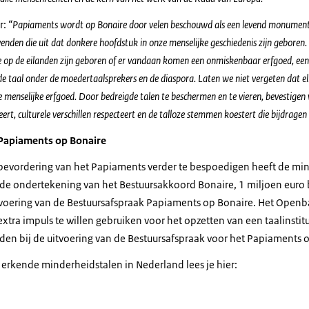
r:
“Papiaments wordt op Bonaire door velen beschouwd als een levend monument vo
nden die uit dat donkere hoofdstuk in onze menselijke geschiedenis zijn geboren.
 op de eilanden zijn geboren of er vandaan komen een onmiskenbaar erfgoed, een
e taal onder de moedertaalsprekers en de diaspora. Laten we niet vergeten dat elk
e menselijke erfgoed. Door bedreigde talen te beschermen en te vieren, bevestigen
ert, culturele verschillen respecteert en de talloze stemmen koestert die bijdragen
 Papiaments op Bonaire
evordering van het Papiaments verder te bespoedigen heeft de min
j de ondertekening van het Bestuursakkoord Bonaire, 1 miljoen euro 
tvoering van de Bestuursafspraak Papiaments op Bonaire. Het Open
tra impuls te willen gebruiken voor het opzetten van een taalinstituu
en bij de uitvoering van de Bestuursafspraak voor het Papiaments 
 erkende minderheidstalen in Nederland lees je hier: