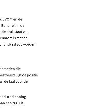
W, BVOM en de
Bonaire’. In de
de druk staat van
 Daarom is met de
et handvest zou worden
nderheden die
st verstevigt de positie
an de taal voor de
deel II erkenning
an een taal uit