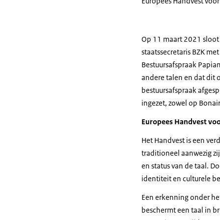
Europees Handvest voor 
Op 11 maart 2021 sloot
staatssecretaris BZK me
Bestuursafspraak Papia
andere talen en dat dit
bestuursafspraak afgesp
ingezet, zowel op Bonai
Europees Handvest voor
Het Handvest is een ver
traditioneel aanwezig zi
en status van de taal. 
identiteit en culturele b
Een erkenning onder het 
beschermt een taal in b