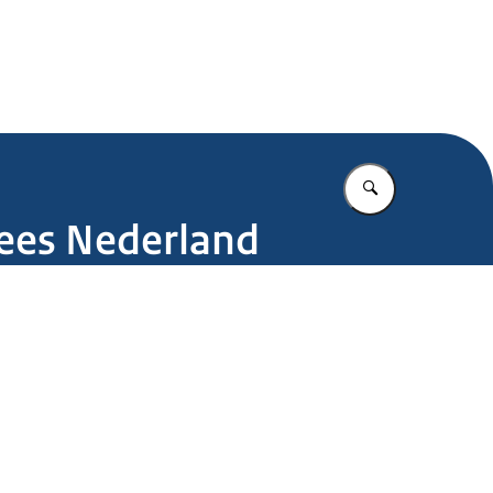
.nl
Vul in wat u z
ees Nederland