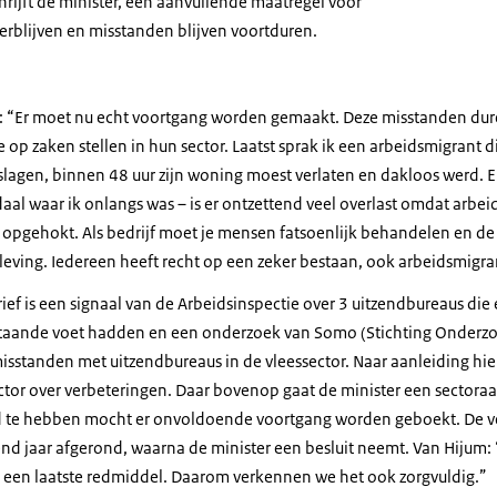
chrijft de minister, een aanvullende maatregel voor
erblijven en misstanden blijven voortduren.
: “Er moet nu echt voortgang worden gemaakt. Deze misstanden duren
p zaken stellen in hun sector. Laatst sprak ik een arbeidsmigrant d
lagen, binnen 48 uur zijn woning moest verlaten en dakloos werd. En
al waar ik onlangs was – is er ontzettend veel overlast omdat arbei
opgehokt. Als bedrijf moet je mensen fatsoenlijk behandelen en de
eving. Iedereen heeft recht op een zeker bestaan, ook arbeidsmigra
ief is een signaal van de Arbeidsinspectie over 3 uitzendbureaus die
staande voet hadden en een onderzoek van Somo (Stichting Onderzo
standen met uitzendbureaus in de vleessector. Naar aanleiding hier
tor over verbeteringen. Daar bovenop gaat de minister een sectora
nd te hebben mocht er onvoldoende voortgang worden geboekt. De v
nd jaar afgerond, waarna de minister een besluit neemt. Van Hijum: 
n een laatste redmiddel. Daarom verkennen we het ook zorgvuldig.”