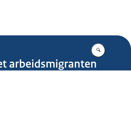
.nl
Vul in wat u z
et arbeidsmigranten