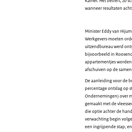
Kamer. Het betreft, zo s
wanneer resultaten acht
Minister Eddy van Hijum
Werkgevers moeten orde o
uitzendbureau werd onts
bijvoorbeeld in Roosenda
appartementjes worden 
afschuiven op de samenl
De aanleiding voor de br
percentage ontslag op 
Ondernemingen) over mis
gemaakt met de vleessec
die optie achter de ha
verwachting begin volge
een ingrijpende stap, e