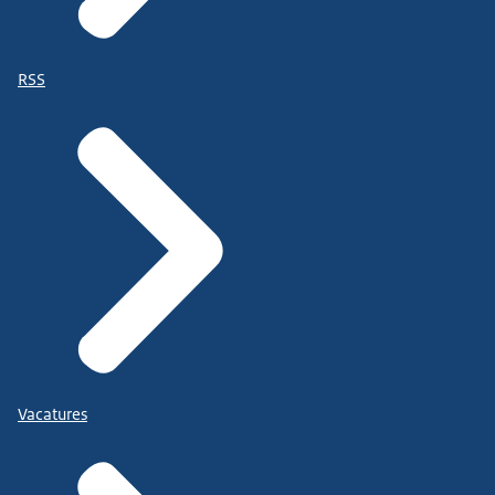
RSS
Vacatures