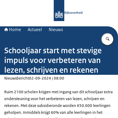
Naar de homepage van Rijksoverheid
Rijksoverheid
Home
Actueel
Nieuws
Vu
Schooljaar start met stevige
impuls voor verbeteren van
lezen, schrijven en rekenen
Nieuwsbericht
02-09-2024 | 08:00
Ruim 2100 scholen krijgen met ingang van dit schooljaar extra
ondersteuning voor het verbeteren van lezen, schrijven en
rekenen. Met deze subsidieronde worden 650.000 leerlingen
geholpen. Inmiddels krijgt 60% van alle leerlingen in het