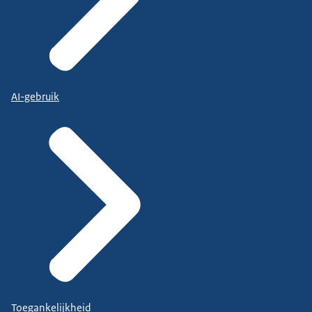
AI-gebruik
Toegankelijkheid