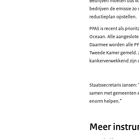
Bedrijven moeten dus voo
bedrijven de emissie zo 
reductieplan opstellen.
PFAS is recent als prio
Oceaan. Alle aangeslote
Daarmee worden alle PFA
Tweede Kamer gemeld. ZZ
kankerverwekkend zijn o
Staatssecretaris Jansen:
samen met gemeenten en 
enorm helpen.”
Meer instru