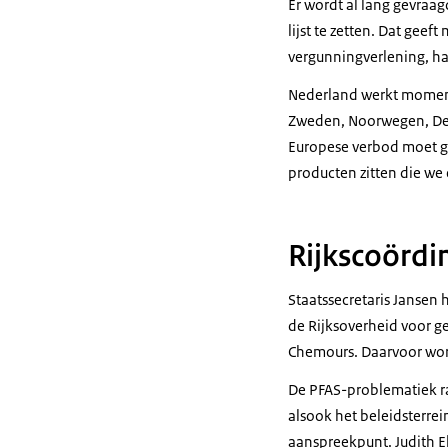
Er wordt al lang gevra
lijst te zetten. Dat gee
vergunningverlening, ha
Nederland werkt moment
Zweden, Noorwegen, Den
Europese verbod moet ga
producten zitten die we
Rijkscoörd
Staatssecretaris Jansen
de Rijksoverheid voor g
Chemours. Daarvoor wor
De PFAS-problematiek ra
alsook het beleidsterrei
aanspreekpunt. Judith El