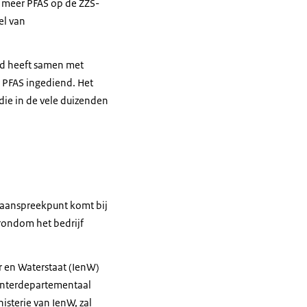
 meer PFAS op de ZZS-
el van
nd heeft samen met
 PFAS ingediend. Het
die in de vele duizenden
 aanspreekpunt komt bij
rondom het bedrijf
r en Waterstaat (IenW)
s interdepartementaal
isterie van IenW, zal