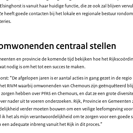
lsinghorst is vanuit haar huidige functie, die ze ook zal blijven verv
e heeft goede contacten bij het lokale en regionale bestuur rondom
eries.
omwonenden centraal stellen
eenten en provincie de komende tijd bekijken hoe het Rijkscoördi
wat nodig is om het tot een succes te maken.
rst: “De afgelopen jaren is er aantal acties in gang gezet in de regio
 het RIVM waarbij omwonenden van Chemours zijn geënquêteerd blijk
orgen hebben over PFAS en Chemours, en dat ze een grote diversit
ver nader uit te voeren onderzoeken. Rijk, Provincie en Gemeenten z
delijkheid verder moeten bouwen om een veilige leefomgeving voor
el ik het als mijn verantwoordelijkheid om te zorgen voor een goede
n een adequate inbreng vanuit het Rijk in dit proces.”