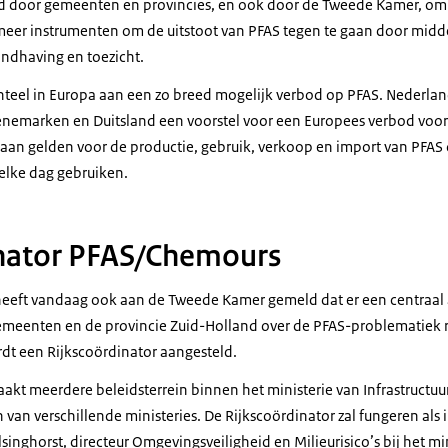
agd door gemeenten en provincies, en ook door de Tweede Kamer, om
ft meer instrumenten om de uitstoot van PFAS tegen te gaan door midd
ndhaving en toezicht.
eel in Europa aan een zo breed mogelijk verbod op PFAS. Nederla
emarken en Duitsland een voorstel voor een Europees verbod voor
an gelden voor de productie, gebruik, verkoop en import van PFAS 
 elke dag gebruiken.
inator PFAS/Chemours
 heeft vandaag ook aan de Tweede Kamer gemeld dat er een centraal
emeenten en de provincie Zuid-Holland over de PFAS-problematiek 
dt een Rijkscoördinator aangesteld.
akt meerdere beleidsterrein binnen het ministerie van Infrastructuu
n van verschillende ministeries. De Rijkscoördinator zal fungeren al
singhorst, directeur Omgevingsveiligheid en Milieurisico’s bij het min