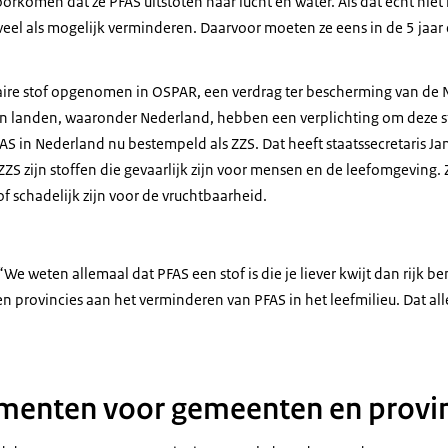
rkomen dat ze PFAS uitstoten naar lucht en water. Als dat echt niet
veel als mogelijk verminderen. Daarvoor moeten ze eens in de 5 jaar
ritaire stof opgenomen in OSPAR, een verdrag ter bescherming van de
n landen, waaronder Nederland, hebben een verplichting om deze st
S in Nederland nu bestempeld als ZZS. Dat heeft staatssecretaris J
S zijn stoffen die gevaarlijk zijn voor mensen en de leefomgeving.
f schadelijk zijn voor de vruchtbaarheid.
 “We weten allemaal dat PFAS een stof is die je liever kwijt dan rijk
provincies aan het verminderen van PFAS in het leefmilieu. Dat alle
menten voor gemeenten en provin