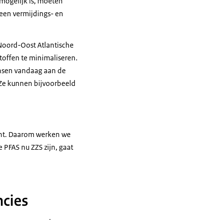
 mogelijk is, moeten
 een vermijdings- en
 Noord-Oost Atlantische
offen te minimaliseren.
ansen vandaag aan de
 Ze kunnen bijvoorbeeld
 bent. Daarom werken we
 PFAS nu ZZS zijn, gaat
cies