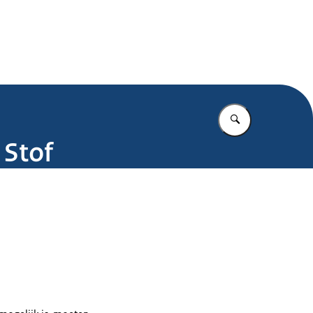
.nl
Vul in wat u z
 Stof