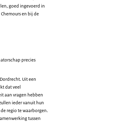
ullen, goed ingevoerd in
 Chemours en bij de
natorschap precies
 Dordrecht. Uit een
t dat veel
eit aan vragen hebben
ullen ieder vanuit hun
 de regio te waarborgen.
 samenwerking tussen