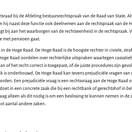
atsraad bij de Afdeling bestuursrechtspraak van de Raad van State. Al
 hij naast deze functie ook deelnemen aan de rechtspraak van de H
t bij aan het waarborgen van de rechtseenheid in de rechtspraak. Va
ie met pensioen gaat.
 in de Hoge Raad. De Hoge Raad is de hoogste rechter in civiele, straf
Hoge Raad oordelen over rechterlijke uitspraken waartegen cassati
 of het recht correct is toegepast, of de juiste procedures zijn gevo
jk is onderbouwd. De Hoge Raad kan tevens prejudiciële vragen van
den. Een prejudiciële vraag is een rechtsvraag aan de Hoge Raad ov
rdoet in een concrete zaak die bij een rechtbank of gerechtshof in b
ag alleen als dit nodig is om een beslissing te kunnen nemen in de 
oot aantal andere zaken.