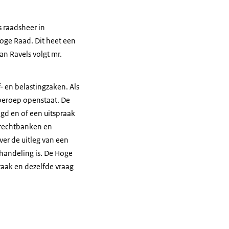
s raadsheer in
oge Raad. Dit heet een
n Ravels volgt mr.
- en belastingzaken. Als
eberoep openstaat. De
lgd en of een uitspraak
 rechtbanken en
er de uitleg van een
ehandeling is. De Hoge
zaak en dezelfde vraag