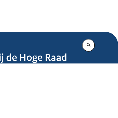
.nl
Vul in wat u z
ij de Hoge Raad