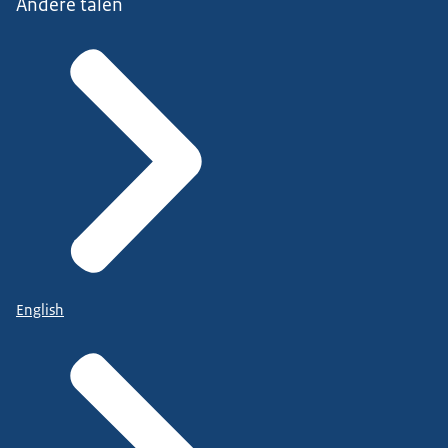
Andere talen
English