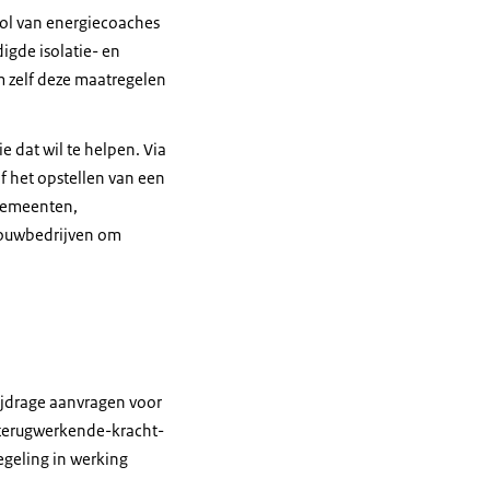
ool van energiecoaches
igde isolatie- en
 zelf deze maatregelen
 dat wil te helpen. Via
f het opstellen van een
 Gemeenten,
 bouwbedrijven om
ijdrage aanvragen voor
e terugwerkende-kracht-
egeling in werking