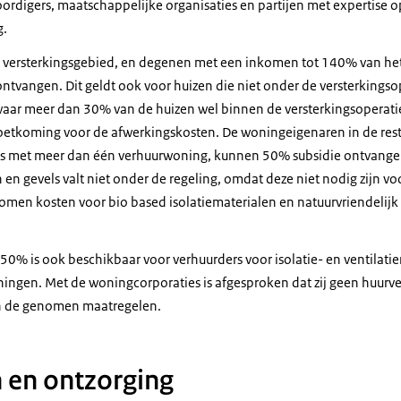
rdigers, maatschappelijke organisaties en partijen met expertise 
g.
 versterkingsgebied, en degenen met een inkomen tot 140% van he
tvangen. Dit geldt ook voor huizen die niet onder de versterkingsop
waar meer dan 30% van de huizen wel binnen de versterkingsoperatie 
oetkoming voor de afwerkingskosten. De woningeigenaren in de rest
ders met meer dan één verhuurwoning, kunnen 50% subsidie ontvange
 en gevels valt niet onder de regeling, omdat deze niet nodig zijn v
komen kosten voor bio based isolatiematerialen en natuurvriendelijk
50% is ook beschikbaar voor verhuurders voor isolatie- en ventilati
ingen. Met de woningcorporaties is afgesproken dat zij geen huur
n de genomen maatregelen.
 en ontzorging