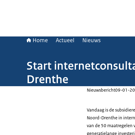
Home
Actueel
Nieuws
Start internetconsul
Drenthe
Nieuwsbericht
09-01-20
Vandaag is de subsidier
Noord-Drenthe in intern
van de 50 maatregelen v
generatielange invester