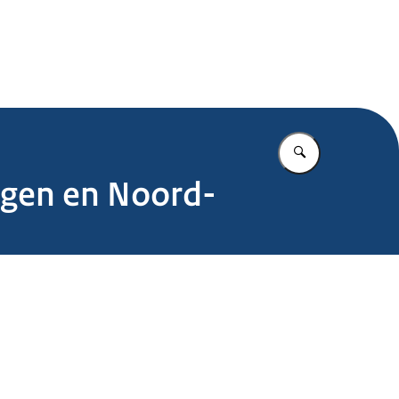
.nl
Vul in wat u z
ingen en Noord-