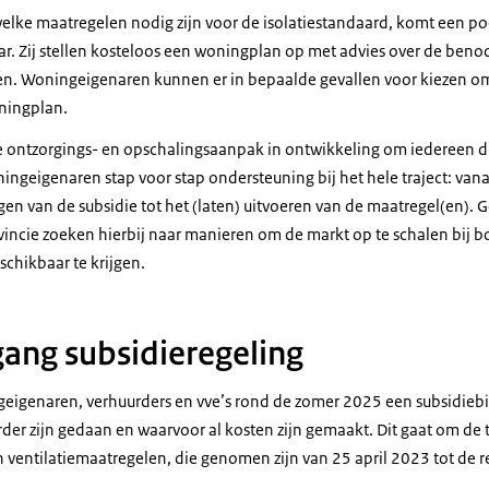
lke maatregelen nodig zijn voor de isolatiestandaard, komt een p
r. Zij stellen kosteloos een woningplan op met advies over de benod
n. Woningeigenaren kunnen er in bepaalde gevallen voor kiezen om
oningplan.
e ontzorgings- en opschalingsaanpak in ontwikkeling om iedereen die
ngeigenaren stap voor stap ondersteuning bij het hele traject: vana
en van de subsidie tot het (laten) uitvoeren van de maatregel(en).
vincie zoeken hierbij naar manieren om de markt op te schalen bij
chikbaar te krijgen.
gang subsidieregeling
ngeigenaren, verhuurders en vve’s rond de zomer 2025 een subsidieb
erder zijn gedaan en waarvoor al kosten zijn gemaakt. Dit gaat om d
en ventilatiemaatregelen, die genomen zijn van 25 april 2023 tot de r