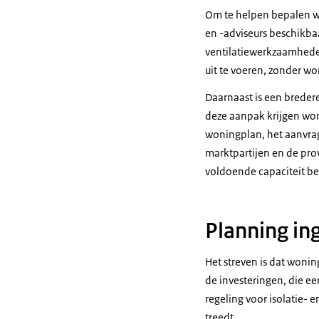
Om te helpen bepalen we
en -adviseurs beschikbaa
ventilatiewerkzaamhede
uit te voeren, zonder w
Daarnaast is een breder
deze aanpak krijgen woni
woningplan, het aanvrag
marktpartijen en de pro
voldoende capaciteit bes
Planning in
Het streven is dat woni
de investeringen, die e
regeling voor isolatie- 
treedt.