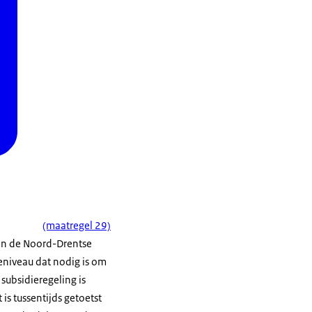
(maatregel 29)
 en de Noord-Drentse
eniveau dat nodig is om
ubsidieregeling is
s tussentijds getoetst