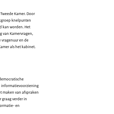
de Tweede Kamer. Door
rkgroep knelpunten
rd kan worden. Het
ing van Kamervragen,
 vragenuur en de
amer als het kabinet.
 democratische
e informatievoorziening
het maken van afspraken
r graag verder in
formatie- en