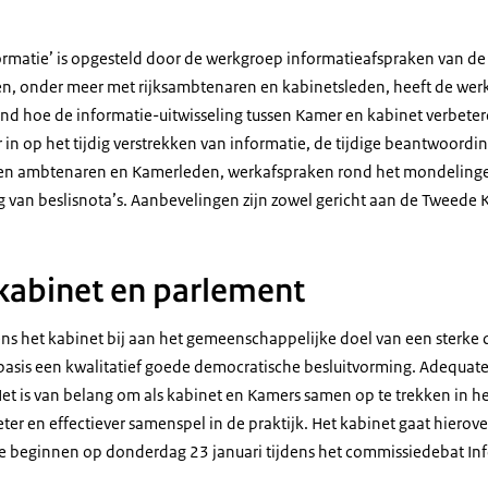
formatie’ is opgesteld door de werkgroep informatieafspraken van 
n, onder meer met rijksambtenaren en kabinetsleden, heeft de we
end hoe de informatie-uitwisseling tussen Kamer en kabinet verbete
 in op het tijdig verstrekken van informatie, de tijdige beantwoord
ssen ambtenaren en Kamerleden, werkafspraken rond het mondelinge
van beslisnota’s. Aanbevelingen zijn zowel gericht aan de Tweede K
kabinet en parlement
ens het kabinet bij aan het gemeenschappelijke doel van een sterke
 basis een kwalitatief goede democratische besluitvorming. Adequat
 Het is van belang om als kabinet en Kamers samen op te trekken in 
ter en effectiever samenspel in de praktijk. Het kabinet gaat hierove
e beginnen op donderdag 23 januari tijdens het commissiedebat In