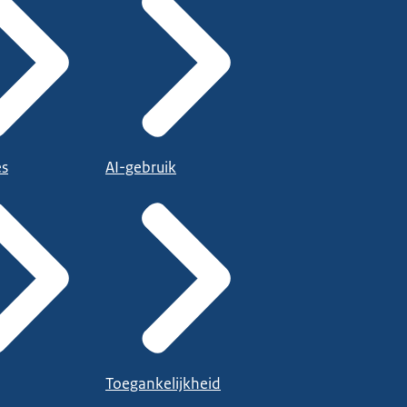
es
AI-gebruik
Toegankelijkheid