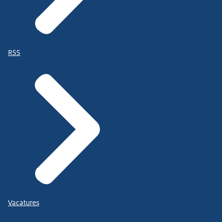
RSS
Vacatures