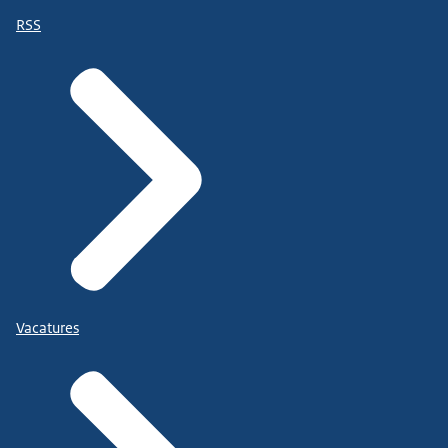
RSS
Vacatures