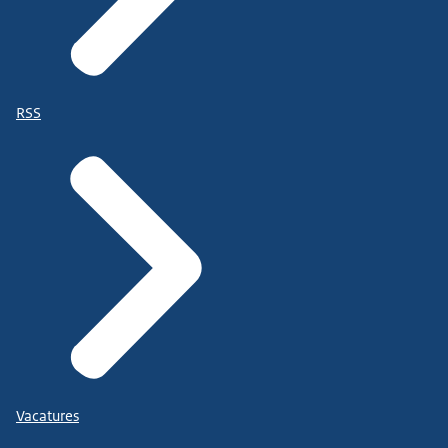
RSS
Vacatures